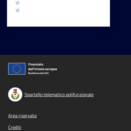
Valuta 2 stelle su 5
Valuta 1 stelle su 5
Sportello telematico polifunzionale
Footer menu
Area riservata
Crediti