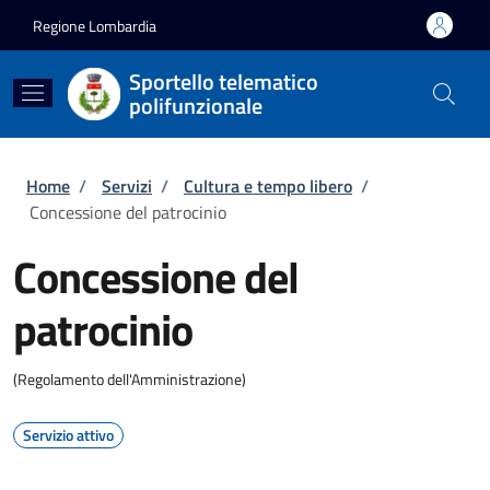
Salta al contenuto principale
Skip to footer content
Regione Lombardia
Sportello telematico
polifunzionale
Briciole di pane
Home
/
Servizi
/
Cultura e tempo libero
/
Concessione del patrocinio
Concessione del
patrocinio
(Regolamento dell'Amministrazione)
Servizio attivo