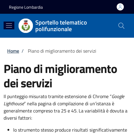
Salta al contenuto principale
Skip to footer content
Regione Lombardia
Sportello telematico
polifunzionale
Briciole di pane
Home
/
Piano di miglioramento dei servizi
Piano di miglioramento
dei servizi
Il punteggio misurato tramite estensione di Chrome “
Google
Lighthouse
” nella pagina di compilazione di un’istanza è
generalmente compreso tra 25 e 45. La variabilità è dovuta a
diversi fattori:
lo strumento stesso produce risultati significativamente