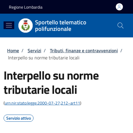
Salta al contenuto principale
Skip to footer content
Regione Lombardia
Sportello telematico
polifunzionale
Briciole di pane
Home
/
Servizi
/
Tributi, finanze e contravvenzioni
/
Interpello su norme tributarie locali
Interpello su norme
tributarie locali
(
urn:nir:stato:legge:2000-07-27;212~art11
)
Servizio attivo