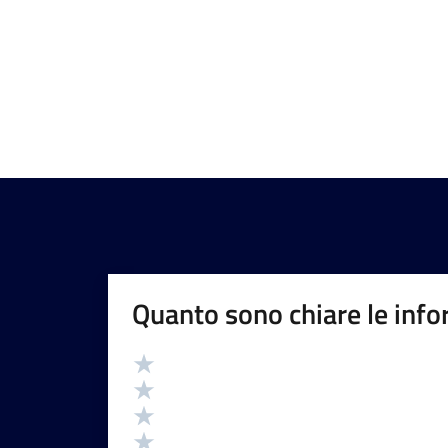
Quanto sono chiare le info
Valutazione
Valuta 5 stelle su 5
Valuta 4 stelle su 5
Valuta 3 stelle su 5
Valuta 2 stelle su 5