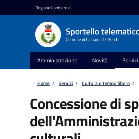
Salta al contenuto principale
Skip to footer content
Regione Lombardia
Sportello telematic
Comune di Cassina de' Pecchi
Amministrazione
Novità
Servizi
Briciole di pane
Home
/
Servizi
/
Cultura e tempo libero
/
Concessione di sp
dell'Amministrazi
culturali