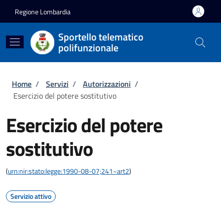
Salta al contenuto principale
Skip to footer content
Regione Lombardia
Sportello telematico
polifunzionale
Briciole di pane
Home
/
Servizi
/
Autorizzazioni
/
Esercizio del potere sostitutivo
Esercizio del potere
sostitutivo
(
urn:nir:stato:legge:1990-08-07;241~art2
)
Servizio attivo