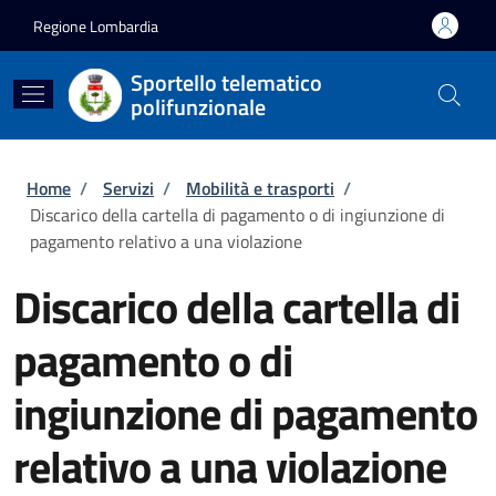
Salta al contenuto principale
Skip to footer content
Regione Lombardia
Sportello telematico
polifunzionale
Briciole di pane
Home
/
Servizi
/
Mobilità e trasporti
/
Discarico della cartella di pagamento o di ingiunzione di
pagamento relativo a una violazione
Discarico della cartella di
pagamento o di
ingiunzione di pagamento
relativo a una violazione