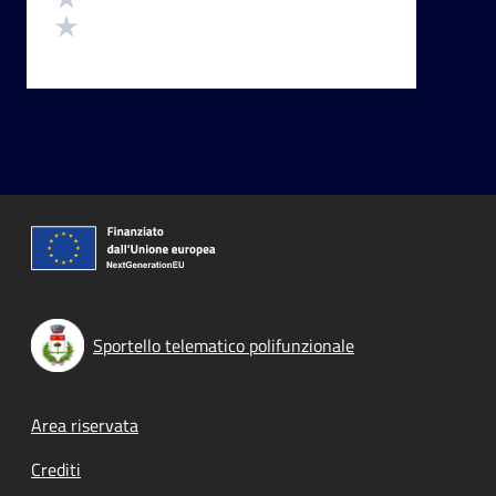
Valuta 1 stelle su 5
Sportello telematico polifunzionale
Footer menu
Area riservata
Crediti