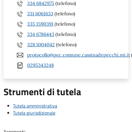
334 6842975
(telefono)
331 6061633
(telefono)
335 1590391
(telefono)
334 6786443
(telefono)
328 1004042
(telefono)
protocollo@pec.comune.cassinadepecchi.mi.it
0295343248
Strumenti di tutela
Tutela amministrativa
Tutela giurisdizionale
Argomenti: