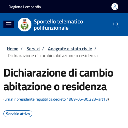
Salta al contenuto principale
Skip to footer content
Regione Lombardia
Sportello telematico
polifunzionale
Briciole di pane
Home
/
Servizi
/
Anagrafe e stato civile
/
Dichiarazione di cambio abitazione o residenza
Dichiarazione di cambio
abitazione o residenza
(
urn:nir:presidente.repubblica:decreto:1989-05-30;223~art13
)
Servizio attivo