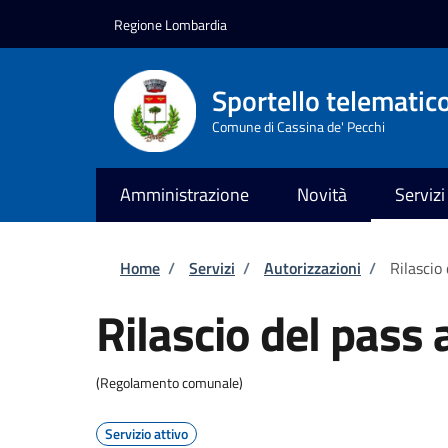
Salta al contenuto principale
Skip to footer content
Regione Lombardia
Sportello telematic
Comune di Cassina de' Pecchi
Amministrazione
Novità
Servizi
Briciole di pane
Home
/
Servizi
/
Autorizzazioni
/
Rilascio
Rilascio del pass
(Regolamento comunale)
Servizio attivo