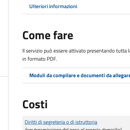
Ulteriori informazioni
Come fare
Il servizio può essere attivato presentando tutta
in formato PDF.
Moduli da compilare e documenti da allegar
Costi
Tipo di pagamento
Importo
Diritti di segreteria o di istruttoria
(per trasmissione del pass al proprio domicilio)