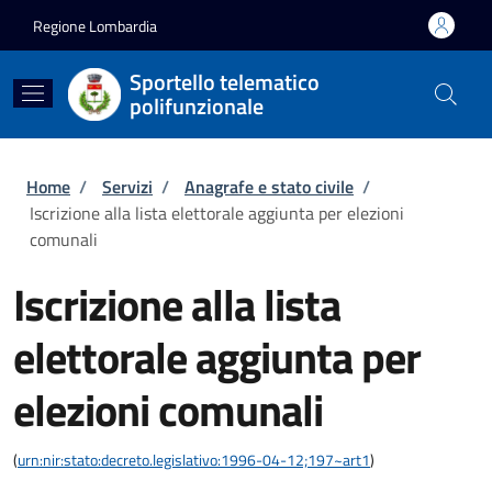
Salta al contenuto principale
Skip to footer content
Regione Lombardia
Sportello telematico
polifunzionale
Briciole di pane
Home
/
Servizi
/
Anagrafe e stato civile
/
Iscrizione alla lista elettorale aggiunta per elezioni
comunali
Iscrizione alla lista
elettorale aggiunta per
elezioni comunali
(
urn:nir:stato:decreto.legislativo:1996-04-12;197~art1
)