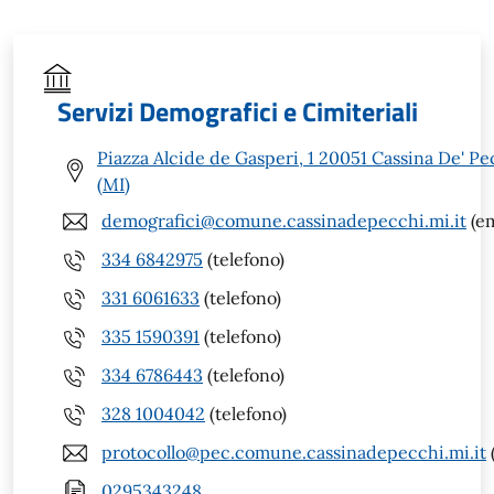
Servizi Demografici e Cimiteriali
Piazza Alcide de Gasperi, 1 20051 Cassina De' Pe
(MI)
demografici@comune.cassinadepecchi.mi.it
(em
334 6842975
(telefono)
331 6061633
(telefono)
335 1590391
(telefono)
334 6786443
(telefono)
328 1004042
(telefono)
protocollo@pec.comune.cassinadepecchi.mi.it
0295343248