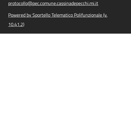
protocollo@pec.comune.cassinadepecchi.mi.it
Powered by Sportello Telematico Polifunzionale (v.
10.41.2)