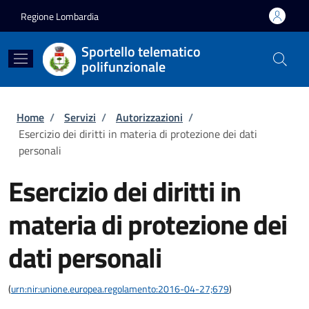
Salta al contenuto principale
Skip to footer content
Regione Lombardia
Sportello telematico
polifunzionale
Briciole di pane
Home
/
Servizi
/
Autorizzazioni
/
Esercizio dei diritti in materia di protezione dei dati
personali
Esercizio dei diritti in
materia di protezione dei
dati personali
(
urn:nir:unione.europea.regolamento:2016-04-27;679
)