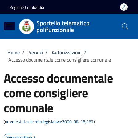
Salta al contenuto principale
Skip to footer content
Regione Lombardia
Sportello telematico
polifunzionale
Briciole di pane
Home
/
Servizi
/
Autorizzazioni
/
Accesso documentale come consigliere comunale
Accesso documentale
come consigliere
comunale
(
urn:nir:stato:decreto.legislativo:2000-08-18;267
)
Servizio attivo