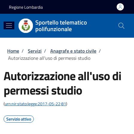
Salta al contenuto principale
Skip to footer content
Regione Lombardia
Sportello telematico
polifunzionale
Briciole di pane
Home
/
Servizi
/
Anagrafe e stato civile
/
Autorizzazione all'uso di permessi studio
Autorizzazione all'uso di
permessi studio
(
urn:nir:stato:legge:2017-05-22;81
)
Servizio attivo