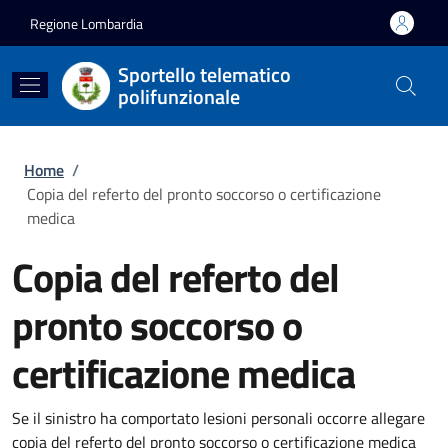
Salta al contenuto principale
Skip to footer content
Regione Lombardia
Sportello telematico
polifunzionale
Briciole di pane
Home
/
Copia del referto del pronto soccorso o certificazione
medica
Copia del referto del
pronto soccorso o
certificazione medica
Se il sinistro ha comportato lesioni personali occorre allegare
copia del referto del pronto soccorso o certificazione medica