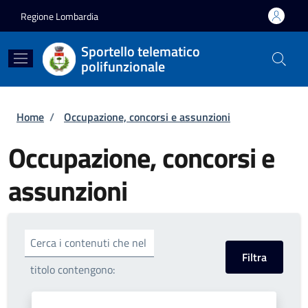
Salta al contenuto principale
Skip to footer content
Regione Lombardia
Sportello telematico
polifunzionale
Briciole di pane
Home
/
Occupazione, concorsi e assunzioni
Occupazione, concorsi e
assunzioni
Cerca i contenuti che nel
titolo contengono: