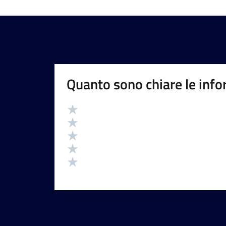
Quanto sono chiare le info
Valutazione
Valuta 5 stelle su 5
Valuta 4 stelle su 5
Valuta 3 stelle su 5
Valuta 2 stelle su 5
Valuta 1 stelle su 5