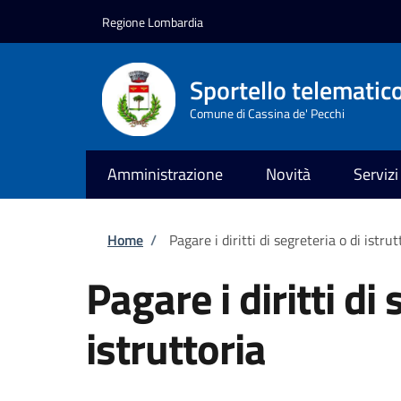
Salta al contenuto principale
Skip to footer content
Regione Lombardia
Sportello telematic
Comune di Cassina de' Pecchi
Amministrazione
Novità
Servizi
Briciole di pane
Home
/
Pagare i diritti di segreteria o di istrut
Pagare i diritti di 
istruttoria