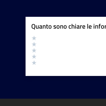
Quanto sono chiare le info
Valutazione
Valuta 5 stelle su 5
Valuta 4 stelle su 5
Valuta 3 stelle su 5
Valuta 2 stelle su 5
Valuta 1 stelle su 5