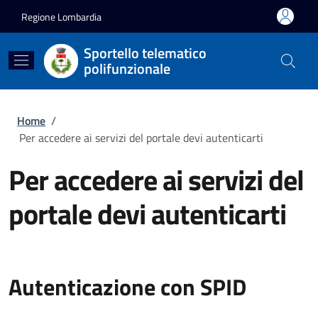
Salta al contenuto principale
Skip to footer content
Regione Lombardia
Sportello telematico
polifunzionale
Briciole di pane
Home
/
Per accedere ai servizi del portale devi autenticarti
Per accedere ai servizi del
portale devi autenticarti
Autenticazione con SPID